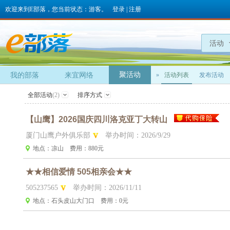
欢迎来到E部落，您当前状态：游客。
登录
|
注册
活动
聚活动
我的部落
来宜网络
»
活动列表
发布活动
全部活动
(2)
排序方式
【山鹰】2026国庆四川洛克亚丁大转山
厦门山鹰户外俱乐部
举办时间：2026/9/29
地点：凉山
费用：880元
★★相信爱情 505相亲会★★
505237565
举办时间：2026/11/11
地点：石头皮山大门口
费用：0元