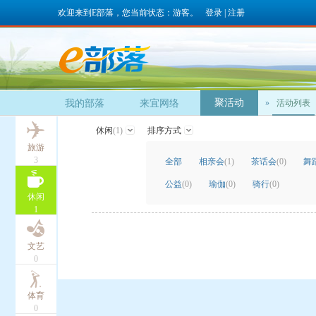
欢迎来到E部落，您当前状态：游客。
登录
|
注册
聚活动
我的部落
来宜网络
»
活动列表
休闲
(1)
排序方式
旅游
3
全部
相亲会
(1)
茶话会
(0)
舞
公益
(0)
瑜伽
(0)
骑行
(0)
休闲
1
文艺
0
体育
0