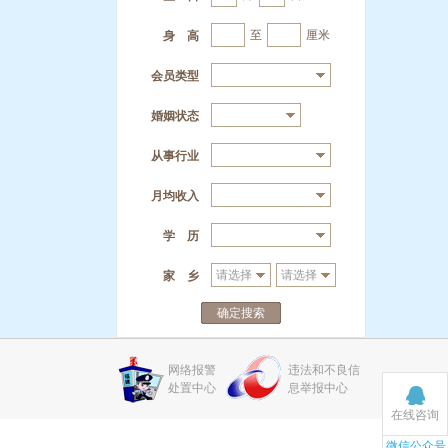
至
厘米
身 高
会员类型
婚姻状态
从事行业
月均收入
学 历
家 乡
确定搜索
网络报警
违法和不良信
处置中心
息举报中心
在线咨询
微信公众号