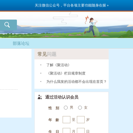
关注微信公众号，平台各项主要功能随身在握 »
部落论坛
常见
问题
了解《聚活动》
《聚活动》栏目规章制度
为什么我发的活动都不会出现在首页？
通过活动认识会员
男
女
性 别
至
岁
年 龄
月
日
生 日