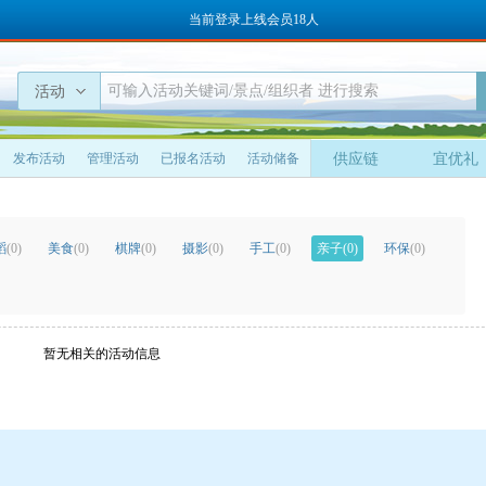
当前登录上线会员18人
活动
发布活动
管理活动
已报名活动
活动储备
供应链
宜优礼
蹈
(0)
美食
(0)
棋牌
(0)
摄影
(0)
手工
(0)
亲子
(0)
环保
(0)
暂无相关的活动信息