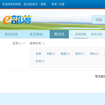
欢迎来到E部落，您当前状态：游客。
登录
|
注册
活动
聚活动
我的部落
来宜网络
»
活动列表
发布活动
文艺
(0)
排序方式
全部
K歌
(0)
电影
(0)
派对
(0)
演出
(0)
外语
(0)
暂无相