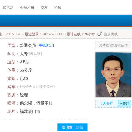
聚活动
|
会员相册
|
交友
|
论坛
2007-11-15
|
最近登录：2026-6-5 13:15
|
累计在线3026小时
|
当前离线
类型：
普通会员
[手机绑定]
照片虚假/出错反馈
学历：
大专
[未认证]
血型：
AB型
体重：
66公斤
婚姻：
已婚
购车：
{已婚会员此项不公开}
职务：
经理
喝酒：
偶尔喝，酒量不佳
2人关注
+关注
现居：
福建厦门市
给他发一封信