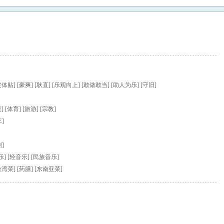
温柔体贴] [豪爽] [耿直] [乐观向上] [敢做敢当] [助人为乐] [守旧]
] [体育] [旅游] [宗教]
车]
剧]
乐] [轻音乐] [民族音乐]
[台湾菜] [药膳] [东南亚菜]