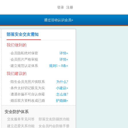
登录
|
注册
通过活动认识会员»
部落安全交友需知
我们做到的
·会员隐私绝对保密
详情»
·会员照片严格审核
详情»
·建立规范认证体系
规则1～8条»
我们建议的
·陌生会员无照片慎联系
为什么?
·条件太好切记眼见为实
小建议»
·遭遇诈骗不可自认倒霉
怎么做?
·婚后双方资料改成已婚
护婚姻»
安全防护体系
交友服务常见问答
部落交友防骚扰功能
建立恋爱关系功能
女会员约会防狼手册