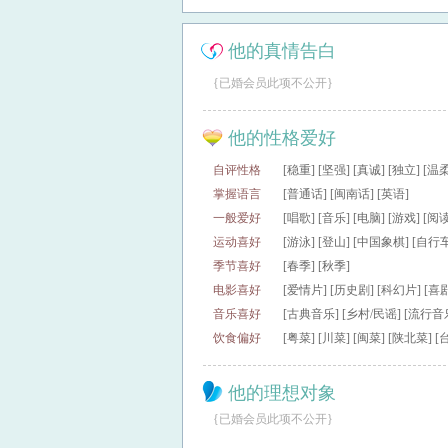
他的真情告白
{已婚会员此项不公开}
他的性格爱好
自评性格
[稳重] [坚强] [真诚] [独立] [
掌握语言
[普通话] [闽南话] [英语]
一般爱好
[唱歌] [音乐] [电脑] [游戏] [阅读
运动喜好
[游泳] [登山] [中国象棋] [自行
季节喜好
[春季] [秋季]
电影喜好
[爱情片] [历史剧] [科幻片] [喜
音乐喜好
[古典音乐] [乡村/民谣] [流行音
饮食偏好
[粤菜] [川菜] [闽菜] [陕北菜] 
他的理想对象
{已婚会员此项不公开}