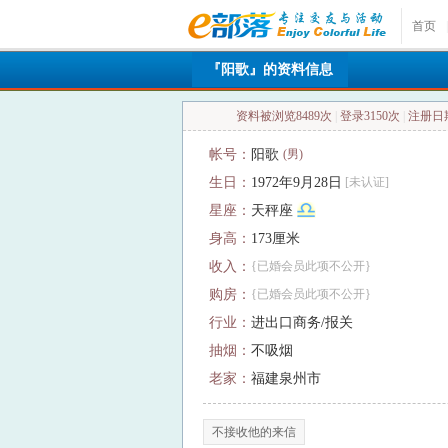
首页
|
『阳歌』的资料信息
资料被浏览8489次
|
登录3150次
|
注册日期：
帐号：
阳歌
(男)
生日：
1972年9月28日
[未认证]
星座：
天秤座
身高：
173厘米
收入：
{已婚会员此项不公开}
购房：
{已婚会员此项不公开}
行业：
进出口商务/报关
抽烟：
不吸烟
老家：
福建泉州市
不接收他的来信