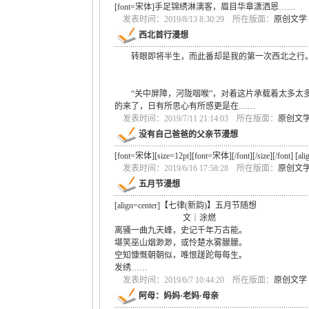
[font=宋体]手足锦绣淋漓客，眉目华章潇洒恩……
发表时间：2019/8/13 8:30:29 所在版面：
原创文学
西北首行漫想
转眼即将半生，而此番却是我的第一次西北之行
“关中屏障，河陇咽喉”，对着这片承载着太多太多
的来了，日有所思心有所感更是在……
发表时间：2019/7/11 21:14:03 所在版面：
原创文
没有自己爸爸的父亲节漫想
[font=宋体][size=12pt][font=宋体][/font][/size][/font] [al
发表时间：2019/6/16 17:58:28 所在版面：
原创文
五月节漫想
[align=center]【七律(新韵)】五月节随想
文｜涂燃
离骚一曲九天峰，史记千年万古能。
堪笑巫山烟渺渺，或怜楚水雾朦朦。
空知慷慨朝朝似，唯恨蹉跎每每生。
发绣……
发表时间：2019/6/7 10:44:20 所在版面：
原创文学
阿母：妈妈·老妈·母亲