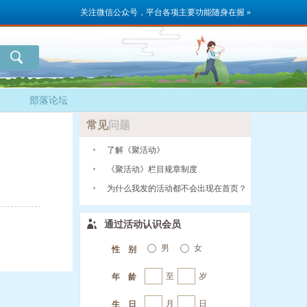
关注微信公众号，平台各项主要功能随身在握 »
部落论坛
常见
问题
了解《聚活动》
《聚活动》栏目规章制度
为什么我发的活动都不会出现在首页？
通过活动认识会员
男
女
性 别
至
岁
年 龄
月
日
生 日