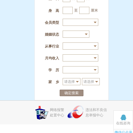
至
厘米
身 高
会员类型
婚姻状态
从事行业
月均收入
学 历
家 乡
确定搜索
网络报警
违法和不良信
处置中心
息举报中心
在线咨询
微信公众号