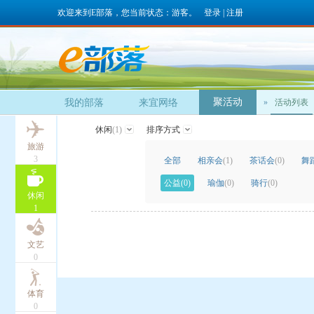
欢迎来到E部落，您当前状态：游客。
登录
|
注册
聚活动
我的部落
来宜网络
»
活动列表
休闲
(1)
排序方式
旅游
3
全部
相亲会
(1)
茶话会
(0)
舞
公益
(0)
瑜伽
(0)
骑行
(0)
休闲
1
文艺
0
体育
0