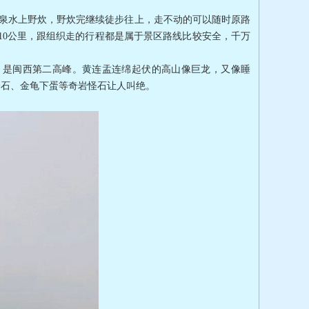
溪山泉水上野炊，野炊完继续徒步往上，走不动的可以随时原路
10公里，跟组织走的行程都是属于景区路线比较安全，千万
，是闽西第二高峰。黄连盂连绵起伏的高山像巨龙，又像睡
仓石、金龟下蛋等奇岩怪石让人叫绝。