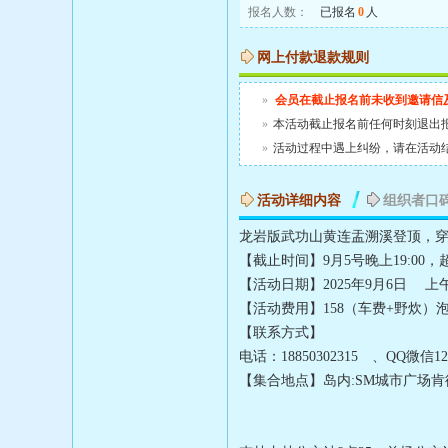
报名人数：
已报名
0
人
网上付款退款规则
»
会员在截止报名前未收到邀请信
»
本活动截止报名前任何时刻退出
»
活动过程中遇上纠纷，请在活动
活动详细内容
组织者口
龙岩版武功山黄连盂溯溪登顶，
【截止时间】9月5号晚上19:
【活动日期】2025年9月6日 上
【活动费用】158（车费+野炊
【联系方式】
电话：18850302315 、QQ微信127
【集合地点】岛内:SM城市