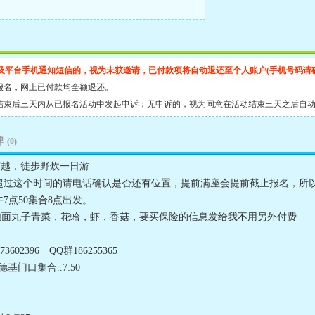
及平台手机通知短信的，视为未获邀请，已付款项将自动退还至个人账户(手机号码请
报名，网上已付款均全额退还。
结束后三天内从已报名活动中发起申诉；无申诉的，视为同意在活动结束三天之后自
碑
(0)
穿越，徒步野炊一日游
00，超过这个时间的请电话确认是否还有位置，提前满座会提前截止报名，
午7点50集合8点出发。
）泡面丸子青菜，花蛤，虾，香菇，要买保险的信息发给我不用另外付费
3602396 QQ群186255365
广场肯德基门口集合..7:50