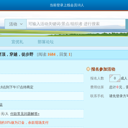
当前登录上线会员18人
活动
宜优礼
部落论坛
登顶，穿越，徒步野
[阅读:
1684
，回复:
1
]
报名参加活动
报名人数
成人
号早上8点到下午17点待商定
费用估算
总计
0
元，
联系手机
请先登录方
盂
8
元/人
付款常见问题解答»
的10%做为订金，余款现场支付