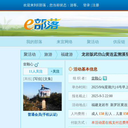
欢迎来到E部落，您当前状态：游客。
登录
|
注册
我的部落
来宜网络
聚活动
供应链
聚活动
旅游
福建游
龙岩版武功山黄连盂溯溪
壹颗心
活动基本信息
11人关注
+关注
组 织 者∶
壹颗心
[离线]
[
写信
]
[
文集
]
举办时间∶
2025/9/6(星期六) 6
报名截止∶
2025-9-5 22:00
活动地点∶
福建龙岩市 新罗区黄连
人均费用：
成人
158
元/人，儿童
15
普通会员(手机认证)
付款方式：
本活动需在线支付总费用