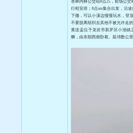
杏林内林公交站8点25，前场公交站
行程安排；8点sm集合出发，沿
下撤，可以小溪边慢慢玩水，登顶
不要脱离组织去其他不被允许走的
黄连盂位于龙岩市新罗区小池镇
狮，由东朝西俯卧着。延绵数公