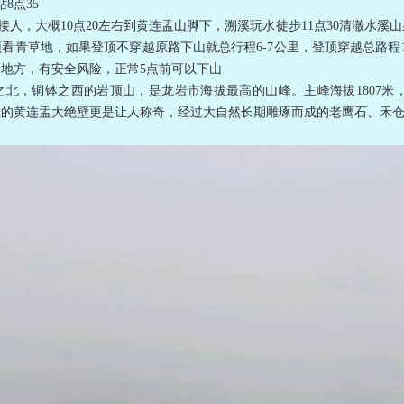
8点35
途接人，大概10点20左右到黄连盂山脚下，溯溪玩水徒步11点30清澈水
看青草地，如果登顶不穿越原路下山就总行程6-7公里，登顶穿越总路程
地方，有安全风险，正常5点前可以下山
之北，铜钵之西的岩顶山，是龙岩市海拔最高的山峰。主峰海拔1807米
里的黄连盂大绝壁更是让人称奇，经过大自然长期雕琢而成的老鹰石、禾