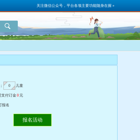
关注微信公众号，平台各项主要功能随身在握 »
；
儿童
需支付订金
0
元
可报名
报名活动